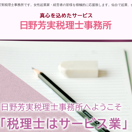
芳実税理士事務所です。女性起業家・経営者の皆様を積極的に応援致します。仙台で起業、