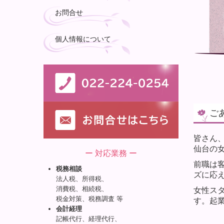
お問合せ
個人情報について
ご
皆さん
仙台の女
ー 対応業務 ー
前職は
税務相談
ズに応
法人税、所得税、
消費税、相続税、
女性ス
税金対策、税務調査 等
す。起
会計経理
記帳代行、経理代行、