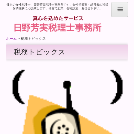
仙台の女性税理士、日野芳実税理士事務所です。女性起業家・経営者の皆様
を積極的に応援致します。仙台で起業、会社設立、お任せ下さい。
ホーム
ホーム
税務トピックス
事務所案内
税務トピックス
業務案内
料金案内
税務トピックス
関連リンク
お問合せ