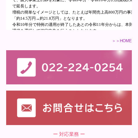
＞＞HOME
ー 対応業務 ー